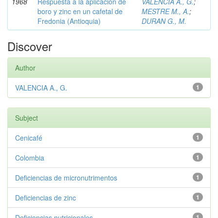
1968
Respuesta a la aplicación de
VALENCIA A., G.
;
boro y zinc en un cafetal de
MESTRE M., A.
;
Fredonia (Antioquia)
DURAN G., M.
Discover
Author
VALENCIA A., G.
1
Subject
Cenicafé
1
Colombia
1
Deficiencias de micronutrimentos
1
Deficiencias de zinc
1
Deficiencias nutricionales
1