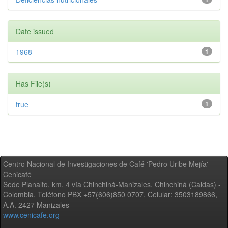
Date issued
1968
1
Has File(s)
true
1
Centro Nacional de Investigaciones de Café 'Pedro Uribe Mejía' -
Cenicafé
Sede Planalto, km. 4 vía Chinchiná-Manizales. Chinchiná (Caldas) -
Colombia, Teléfono PBX +57(606)850 0707, Celular: 3503189866,
A.A. 2427 Manizales
www.cenicafe.org