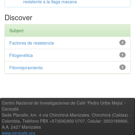
resistente a la llaga macana
Discover
Subject
Factores de resistencia
1
Fitogenética
1
Fitomejoramiento
1
Centro Nacional de Investigaciones de Café 'Pedro Uribe Mejía' -
Cenicafé
Sede Planalto, km. 4 vía Chinchiná-Manizales. Chinchiná (Caldas) -
Colombia, Teléfono PBX +57(606)850 0707, Celular: 3503189866,
A.A. 2427 Manizales
www.cenicafe.org