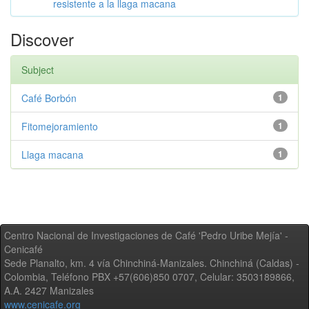
resistente a la llaga macana
Discover
Subject
Café Borbón
1
Fitomejoramiento
1
Llaga macana
1
Centro Nacional de Investigaciones de Café 'Pedro Uribe Mejía' -
Cenicafé
Sede Planalto, km. 4 vía Chinchiná-Manizales. Chinchiná (Caldas) -
Colombia, Teléfono PBX +57(606)850 0707, Celular: 3503189866,
A.A. 2427 Manizales
www.cenicafe.org