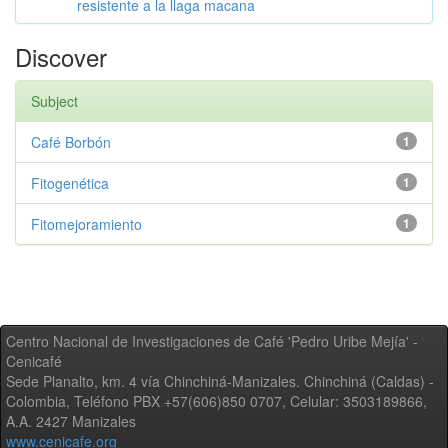
resistente a la llaga macana
Discover
Subject
Café Borbón
1
Fitogenética
1
Fitomejoramiento
1
Centro Nacional de Investigaciones de Café 'Pedro Uribe Mejía' -
Cenicafé
Sede Planalto, km. 4 vía Chinchiná-Manizales. Chinchiná (Caldas) -
Colombia, Teléfono PBX +57(606)850 0707, Celular: 3503189866,
A.A. 2427 Manizales
www.cenicafe.org