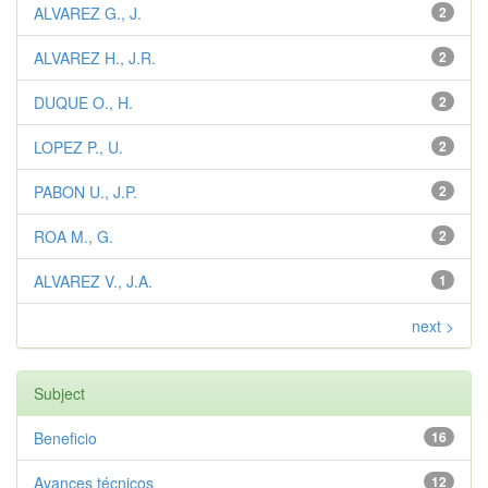
ALVAREZ G., J.
2
ALVAREZ H., J.R.
2
DUQUE O., H.
2
LOPEZ P., U.
2
PABON U., J.P.
2
ROA M., G.
2
ALVAREZ V., J.A.
1
next >
Subject
Beneficio
16
Avances técnicos
12