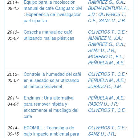
2014-
Equipo para la recolección
RAMIREZ G., C.A.
;
09-15
manual de café Canguaro 2M
BUENAVENTURA A.,
: Experiencia de investigación
J.D.
;
OLIVEROS T.,
participativa
C.E.
;
SANZ U., J.R.
2013-
Cosecha manual de café
OLIVEROS T., C.E.
;
05-07
utilizando mallas plásticas
ALVAREZ V., J.A.
;
RAMIREZ G., C.A.
;
SANZ U., J.R.
;
MORENO C., E.L.
;
PEÑUELA M., A.E.
2013-
Controle la humedad del café
OLIVEROS T., C.E.
;
05-07
en el secado solar utilizando
PEÑUELA M., A.E.
;
el método Gravimet
JURADO C., J.M.
2011-
Enzimas : Una alternativa
PEÑUELA M., A.E.
;
04-04
para remover rápida y
PABON U., J.P.
;
eficazmente el mucílago del
OLIVEROS T., C.E.
café
2014-
ECOMILL : Tecnología de
OLIVEROS T., C.E.
;
09-15
bajo impacto ambiental para
SANZ U., J.R.
;