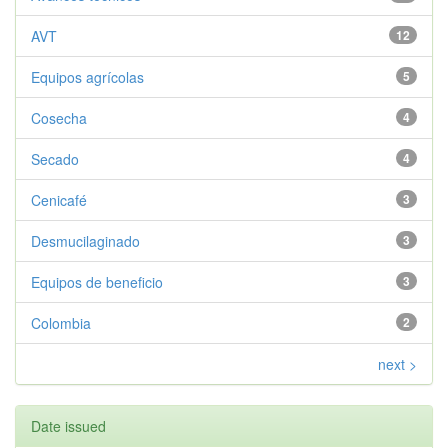
AVT
12
Equipos agrícolas
5
Cosecha
4
Secado
4
Cenicafé
3
Desmucilaginado
3
Equipos de beneficio
3
Colombia
2
next >
Date issued