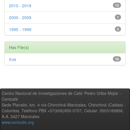
2010 - 2018
12
2000 - 2009
1
1995 - 1999
3
Has File(s)
true
16
Centro Nacional de Investigaciones de Café 'Pedro Uribe Mejía' -
Cenicafé
Sede Planalto, km. 4 vía Chinchiná-Manizales. Chinchiná (Caldas) -
Colombia, Teléfono PBX +57(606)850 0707, Celular: 3503189866,
A.A. 2427 Manizales
www.cenicafe.org