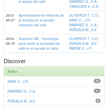
el lavado del café
RAMIREZ G., C.A.
;
TIBADUIZA V., C.A.
2013-
Aprovechamiento eficiente de
OLIVEROS T., C.E.
;
05-07
la energía en el secado
SANZ U., J.R.
;
mecánico del café
RAMIREZ G., C.A.
;
PEÑUELA M., A.E.
2014-
Gravimet SM : Tecnología
OLIVEROS T., C.E.
;
09-15
para medir la humedad del
PEÑUELA M., A.E.
;
café en el secado en silos
PABON U., J.P.
Discover
Author
SANZ U., J.R.
12
RAMIREZ G., C.A.
11
PEÑUELA M., A.E.
6