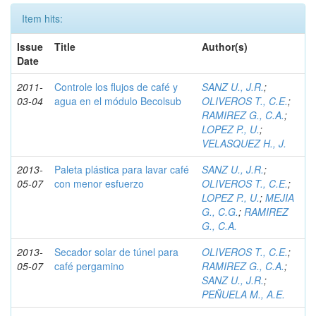
Item hits:
Issue
Title
Author(s)
Date
2011-
Controle los flujos de café y
SANZ U., J.R.
;
03-04
agua en el módulo Becolsub
OLIVEROS T., C.E.
;
RAMIREZ G., C.A.
;
LOPEZ P., U.
;
VELASQUEZ H., J.
2013-
Paleta plástica para lavar café
SANZ U., J.R.
;
05-07
con menor esfuerzo
OLIVEROS T., C.E.
;
LOPEZ P., U.
;
MEJIA
G., C.G.
;
RAMIREZ
G., C.A.
2013-
Secador solar de túnel para
OLIVEROS T., C.E.
;
05-07
café pergamino
RAMIREZ G., C.A.
;
SANZ U., J.R.
;
PEÑUELA M., A.E.