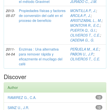
el método Gravimet
JURADO C., J.M.
2013-
Propiedades físicas y factores
MONTILLA P., J.
;
05-07
de conversión del café en el
ARCILA P., J.
;
proceso de beneficio
ARISTIZABAL L., M.
;
MONTOYA R., E.C.
;
PUERTA Q., G.I.
;
OLIVEROS T., C.E.
;
CADENA G., G.
2011-
Enzimas : Una alternativa
PEÑUELA M., A.E.
;
04-04
para remover rápida y
PABON U., J.P.
;
eficazmente el mucílago del
OLIVEROS T., C.E.
café
Discover
Author
RAMIREZ G., C.A.
12
SANZ U., J.R.
12