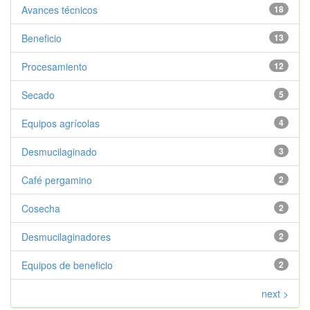
Avances técnicos
18
Beneficio
13
Procesamiento
12
Secado
5
Equipos agrícolas
4
Desmucilaginado
3
Café pergamino
2
Cosecha
2
Desmucilaginadores
2
Equipos de beneficio
2
next >