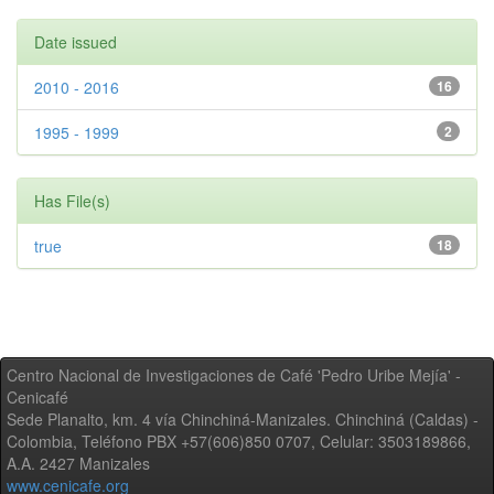
Date issued
2010 - 2016
16
1995 - 1999
2
Has File(s)
true
18
Centro Nacional de Investigaciones de Café 'Pedro Uribe Mejía' -
Cenicafé
Sede Planalto, km. 4 vía Chinchiná-Manizales. Chinchiná (Caldas) -
Colombia, Teléfono PBX +57(606)850 0707, Celular: 3503189866,
A.A. 2427 Manizales
www.cenicafe.org