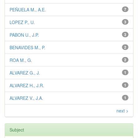
PEÑUELA M., A.E.
7
LOPEZ P., U.
3
PABON U., J.P.
3
BENAVIDES M., P.
2
ROA M., G.
2
ALVAREZ G., J.
1
ALVAREZ H., J.R.
1
ALVAREZ V., J.A.
1
next >
Subject