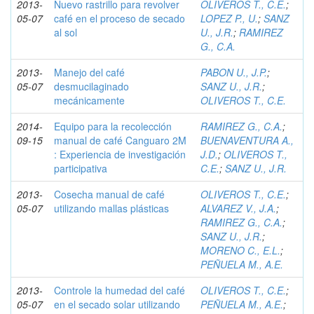
2013-
Nuevo rastrillo para revolver
OLIVEROS T., C.E.
;
05-07
café en el proceso de secado
LOPEZ P., U.
;
SANZ
al sol
U., J.R.
;
RAMIREZ
G., C.A.
2013-
Manejo del café
PABON U., J.P.
;
05-07
desmucilaginado
SANZ U., J.R.
;
mecánicamente
OLIVEROS T., C.E.
2014-
Equipo para la recolección
RAMIREZ G., C.A.
;
09-15
manual de café Canguaro 2M
BUENAVENTURA A.,
: Experiencia de investigación
J.D.
;
OLIVEROS T.,
participativa
C.E.
;
SANZ U., J.R.
2013-
Cosecha manual de café
OLIVEROS T., C.E.
;
05-07
utilizando mallas plásticas
ALVAREZ V., J.A.
;
RAMIREZ G., C.A.
;
SANZ U., J.R.
;
MORENO C., E.L.
;
PEÑUELA M., A.E.
2013-
Controle la humedad del café
OLIVEROS T., C.E.
;
05-07
en el secado solar utilizando
PEÑUELA M., A.E.
;