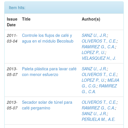
Item hits:
Issue
Title
Author(s)
Date
2011-
Controle los flujos de café y
SANZ U., J.R.
;
03-04
agua en el módulo Becolsub
OLIVEROS T., C.E.
;
RAMIREZ G., C.A.
;
LOPEZ P., U.
;
VELASQUEZ H., J.
2013-
Paleta plástica para lavar café
SANZ U., J.R.
;
05-07
con menor esfuerzo
OLIVEROS T., C.E.
;
LOPEZ P., U.
;
MEJIA
G., C.G.
;
RAMIREZ
G., C.A.
2013-
Secador solar de túnel para
OLIVEROS T., C.E.
;
05-07
café pergamino
RAMIREZ G., C.A.
;
SANZ U., J.R.
;
PEÑUELA M., A.E.