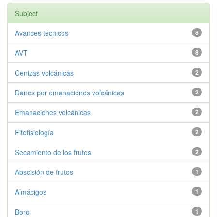
Subject
Avances técnicos
8
AVT
8
Cenizas volcánicas
2
Daños por emanaciones volcánicas
2
Emanaciones volcánicas
2
Fitofisiología
2
Secamiento de los frutos
2
Abscisión de frutos
1
Almácigos
1
Boro
1