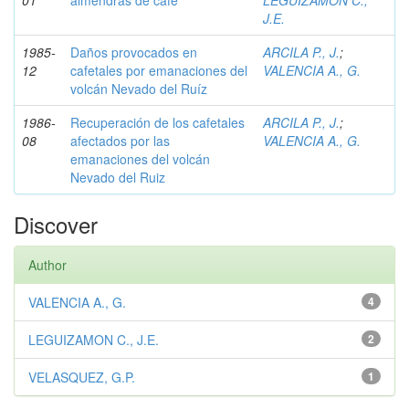
01
almendras de café
LEGUIZAMON C.,
J.E.
1985-
Daños provocados en
ARCILA P., J.
;
12
cafetales por emanaciones del
VALENCIA A., G.
volcán Nevado del Ruíz
1986-
Recuperación de los cafetales
ARCILA P., J.
;
08
afectados por las
VALENCIA A., G.
emanaciones del volcán
Nevado del Ruiz
Discover
Author
VALENCIA A., G.
4
LEGUIZAMON C., J.E.
2
VELASQUEZ, G.P.
1