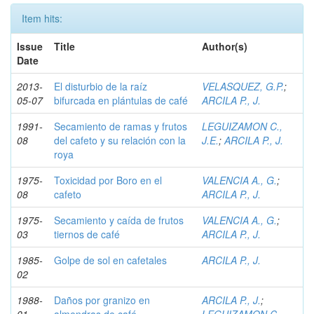
Item hits:
Issue
Title
Author(s)
Date
2013-
El disturbio de la raíz
VELASQUEZ, G.P.
;
05-07
bifurcada en plántulas de café
ARCILA P., J.
1991-
Secamiento de ramas y frutos
LEGUIZAMON C.,
08
del cafeto y su relación con la
J.E.
;
ARCILA P., J.
roya
1975-
Toxicidad por Boro en el
VALENCIA A., G.
;
08
cafeto
ARCILA P., J.
1975-
Secamiento y caída de frutos
VALENCIA A., G.
;
03
tiernos de café
ARCILA P., J.
1985-
Golpe de sol en cafetales
ARCILA P., J.
02
1988-
Daños por granizo en
ARCILA P., J.
;