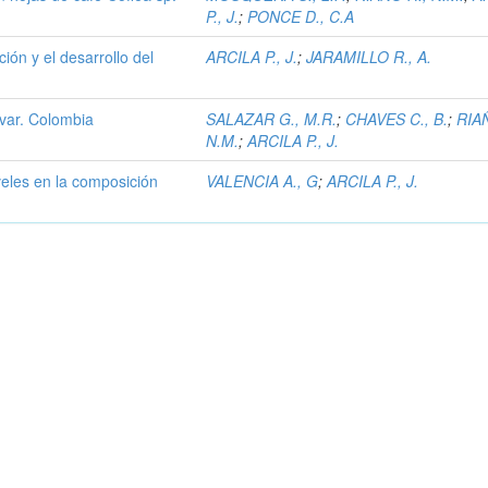
P., J.
;
PONCE D., C.A
ión y el desarrollo del
ARCILA P., J.
;
JARAMILLO R., A.
 var. Colombia
SALAZAR G., M.R.
;
CHAVES C., B.
;
RIA
N.M.
;
ARCILA P., J.
niveles en la composición
VALENCIA A., G
;
ARCILA P., J.