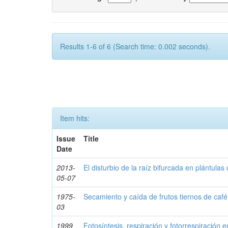
Results 1-6 of 6 (Search time: 0.002 seconds).
Item hits:
Issue
Title
Date
2013-
El disturbio de la raíz bifurcada en plántulas
05-07
1975-
Secamiento y caída de frutos tiernos de café
03
1999
Fotosíntesis, respiración y fotorrespiración 