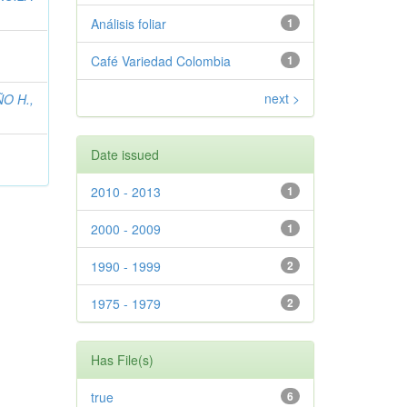
Análisis foliar
1
Café Variedad Colombia
1
next >
ÑO H.,
Date issued
2010 - 2013
1
2000 - 2009
1
1990 - 1999
2
1975 - 1979
2
Has File(s)
true
6