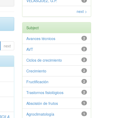
VELASQUEZ, G.P.
1
next >
Subject
Avances técnicos
2
next
AVT
2
Ciclos de crecimiento
2
Crecimiento
2
Fructificación
2
Trastornos fisiológicos
2
Abscisión de frutos
1
Agroclimatología
1
RCILA