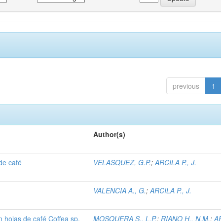
previous
1
Author(s)
 de café
VELASQUEZ, G.P.
;
ARCILA P., J.
VALENCIA A., G.
;
ARCILA P., J.
en hojas de café Coffea sp.
MOSQUERA S., L.P.
;
RIANO H., N.M.
;
A