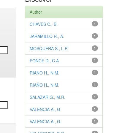
Author
CHAVES C., B.
1
JARAMILLO R., A.
1
MOSQUERA S., L.P.
1
PONCE D., C.A
1
RIANO H., N.M.
1
RIAÑO H., N.M.
1
SALAZAR G., M.R.
1
VALENCIA A., G
1
VALENCIA A., G.
1