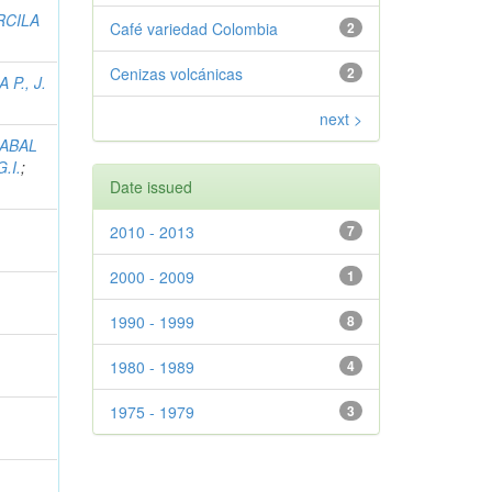
RCILA
Café variedad Colombia
2
Cenizas volcánicas
2
 P., J.
next >
ZABAL
.I.
;
Date issued
2010 - 2013
7
2000 - 2009
1
1990 - 1999
8
1980 - 1989
4
1975 - 1979
3