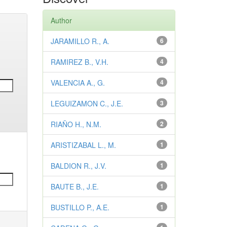
Author
JARAMILLO R., A.
6
RAMIREZ B., V.H.
4
VALENCIA A., G.
4
LEGUIZAMON C., J.E.
3
RIAÑO H., N.M.
2
ARISTIZABAL L., M.
1
BALDION R., J.V.
1
BAUTE B., J.E.
1
BUSTILLO P., A.E.
1