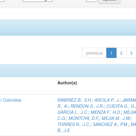
previous
1
2
3
Author(s)
 en Colombia
RAMIREZ B., V.H.
;
ARCILA P., J.
;
JARAM
R., A.
;
RENDON S., J.R.
;
CUESTA G., G.
GARCIA L., J.C.
;
MENZA F., H.D.
;
MEJIA
C.G.
;
MONTOYA, D.F.
;
MEJIA M., J.W.
;
TORRES N., J.C.
;
SANCHEZ A., P.M.
;
B
B., J.E.