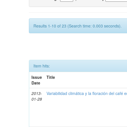
Results 1-10 of 23 (Search time: 0.003 seconds).
Item hits:
Issue
Title
Date
2013-
Variabilidad climática y la floración del café
01-28