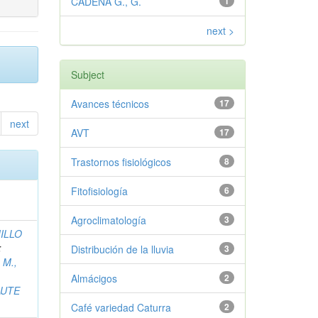
CADENA G., G.
1
next >
Subject
Avances técnicos
17
next
AVT
17
Trastornos fisiológicos
8
Fitofisiología
6
Agroclimatología
3
ILLO
;
Distribución de la lluvia
3
 M.,
Almácigos
2
AUTE
Café variedad Caturra
2