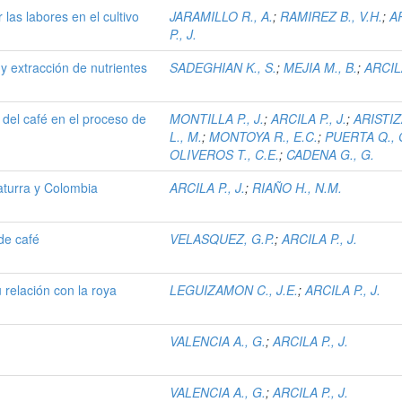
r las labores en el cultivo
JARAMILLO R., A.
;
RAMIREZ B., V.H.
;
A
P., J.
y extracción de nutrientes
SADEGHIAN K., S.
;
MEJIA M., B.
;
ARCILA
 del café en el proceso de
MONTILLA P., J.
;
ARCILA P., J.
;
ARISTI
L., M.
;
MONTOYA R., E.C.
;
PUERTA Q., G
OLIVEROS T., C.E.
;
CADENA G., G.
aturra y Colombia
ARCILA P., J.
;
RIAÑO H., N.M.
 de café
VELASQUEZ, G.P.
;
ARCILA P., J.
 relación con la roya
LEGUIZAMON C., J.E.
;
ARCILA P., J.
VALENCIA A., G.
;
ARCILA P., J.
VALENCIA A., G.
;
ARCILA P., J.