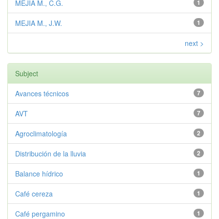
MEJIA M., C.G.
1
MEJIA M., J.W.
1
next >
Subject
Avances técnicos
7
AVT
7
Agroclimatología
2
Distribución de la lluvia
2
Balance hídrico
1
Café cereza
1
Café pergamino
1