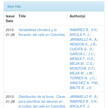
Item hits:
Issue
Title
Author(s)
Date
2013-
Variabilidad climática y la
RAMIREZ B., V.H.
;
01-28
floración del café en Colombia
ARCILA P., J.
;
JARAMILLO R., A.
;
RENDON S., J.R.
;
CUESTA G., G.
;
GARCIA L., J.C.
;
MENZA F., H.D.
;
MEJIA M., C.G.
;
MONTOYA, D.F.
;
MEJIA M., J.W.
;
TORRES N., J.C.
;
SANCHEZ A., P.M.
;
BAUTE B., J.E.
2013-
Distribución de la lluvia : Clave
JARAMILLO R., A.
;
01-28
para planificar las labores en
RAMIREZ B., V.H.
;
el cultivo del café en Colombia
ARCILA P., J.