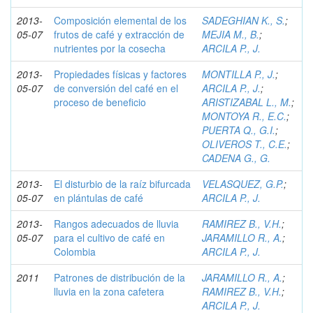
2013-
Composición elemental de los
SADEGHIAN K., S.
;
05-07
frutos de café y extracción de
MEJIA M., B.
;
nutrientes por la cosecha
ARCILA P., J.
2013-
Propiedades físicas y factores
MONTILLA P., J.
;
05-07
de conversión del café en el
ARCILA P., J.
;
proceso de beneficio
ARISTIZABAL L., M.
;
MONTOYA R., E.C.
;
PUERTA Q., G.I.
;
OLIVEROS T., C.E.
;
CADENA G., G.
2013-
El disturbio de la raíz bifurcada
VELASQUEZ, G.P.
;
05-07
en plántulas de café
ARCILA P., J.
2013-
Rangos adecuados de lluvia
RAMIREZ B., V.H.
;
05-07
para el cultivo de café en
JARAMILLO R., A.
;
Colombia
ARCILA P., J.
2011
Patrones de distribución de la
JARAMILLO R., A.
;
lluvia en la zona cafetera
RAMIREZ B., V.H.
;
ARCILA P., J.