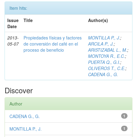
Item hits:
Issue
Title
Author(s)
Date
2013-
Propiedades físicas y factores
MONTILLA P., J.
;
05-07
de conversión del café en el
ARCILA P., J.
;
proceso de beneficio
ARISTIZABAL L., M.
;
MONTOYA R., E.C.
;
PUERTA Q., G.I.
;
OLIVEROS T., C.E.
;
CADENA G., G.
Discover
Author
CADENA G., G.
1
MONTILLA P., J.
1