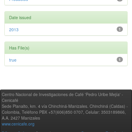
Date issued
2013
1
Has File(s)
true
1
Centro Nacional de Investigaciones de Café 'Pedro Uribe Mejía' -
Cenicafé
Sede Planalto, km. 4 vía Chinchiná-Manizales. Chinchiná (Caldas) -
Colombia, Teléfono PBX +57(606)850 0707, Celular: 3503189866,
A.A. 2427 Manizales
www.cenicafe.org