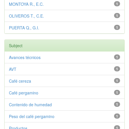
MONTOYA R., E.C.
1
OLIVEROS T., C.E.
1
PUERTA Q., G.I.
1
Subject
Avances técnicos
1
AVT
1
Café cereza
1
Café pergamino
1
Contenido de humedad
1
Peso del café pergamino
1
Productos
1