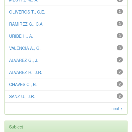
OLIVEROS T., C.E.
3
RAMIREZ G., C.A.
3
URIBE H., A.
3
VALENCIA A., G.
3
ALVAREZ G., J.
2
ALVAREZ H., J.R.
2
CHAVES C., B.
2
SANZ U., J.R.
2
next >
Subject