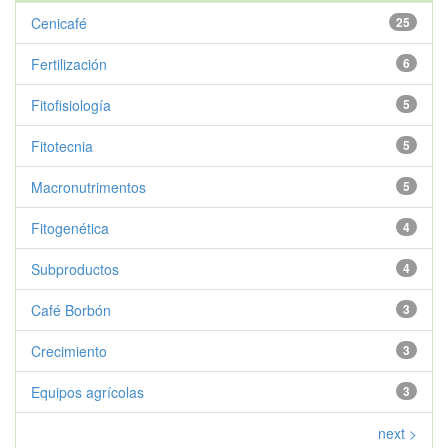
Cenicafé
25
Fertilización
6
Fitofisiología
5
Fitotecnia
5
Macronutrimentos
5
Fitogenética
4
Subproductos
4
Café Borbón
3
Crecimiento
3
Equipos agrícolas
3
next >