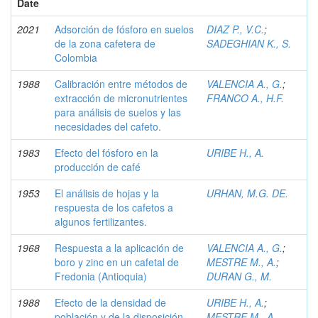
Date
2021
Adsorción de fósforo en suelos
DIAZ P., V.C.
;
de la zona cafetera de
SADEGHIAN K., S.
Colombia
1988
Calibración entre métodos de
VALENCIA A., G.
;
extracción de micronutrientes
FRANCO A., H.F.
para análisis de suelos y las
necesidades del cafeto.
1983
Efecto del fósforo en la
URIBE H., A.
producción de café
1953
El análisis de hojas y la
URHAN, M.G. DE.
respuesta de los cafetos a
algunos fertilizantes.
1968
Respuesta a la aplicación de
VALENCIA A., G.
;
boro y zinc en un cafetal de
MESTRE M., A.
;
Fredonia (Antioquia)
DURAN G., M.
1988
Efecto de la densidad de
URIBE H., A.
;
población y de la disposición
MESTRE M., A.