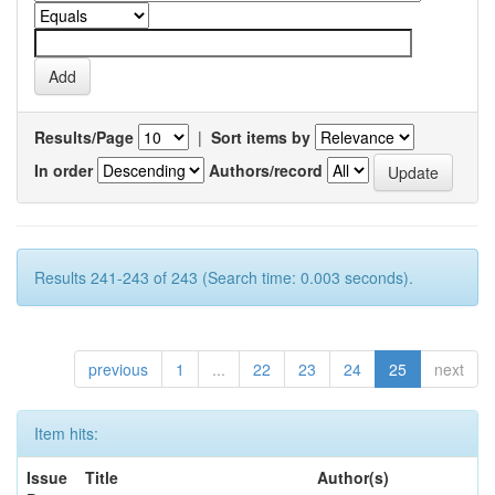
Results/Page
|
Sort items by
In order
Authors/record
Results 241-243 of 243 (Search time: 0.003 seconds).
previous
1
...
22
23
24
25
next
Item hits:
Issue
Title
Author(s)