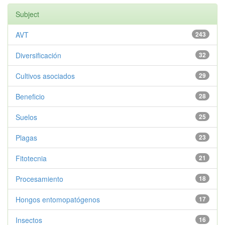
Subject
AVT
243
Diversificación
32
Cultivos asociados
29
Beneficio
28
Suelos
25
Plagas
23
Fitotecnia
21
Procesamiento
18
Hongos entomopatógenos
17
Insectos
16