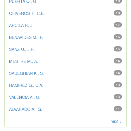
PUERTA Q., G.I.
19
OLIVEROS T., C.E.
18
ARCILA P., J.
17
BENAVIDES M., P.
16
SANZ U., J.R.
15
MESTRE M., A.
14
SADEGHIAN K., S.
14
RAMIREZ G., C.A.
13
VALENCIA A., G.
13
ALVARADO A., G.
11
next >