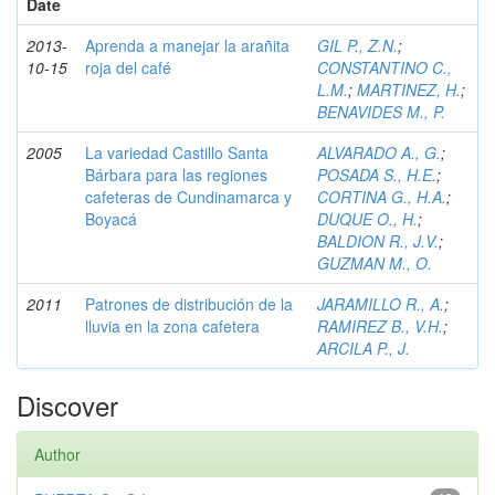
Date
2013-
Aprenda a manejar la arañita
GIL P., Z.N.
;
10-15
roja del café
CONSTANTINO C.,
L.M.
;
MARTINEZ, H.
;
BENAVIDES M., P.
2005
La variedad Castillo Santa
ALVARADO A., G.
;
Bárbara para las regiones
POSADA S., H.E.
;
cafeteras de Cundinamarca y
CORTINA G., H.A.
;
Boyacá
DUQUE O., H.
;
BALDION R., J.V.
;
GUZMAN M., O.
2011
Patrones de distribución de la
JARAMILLO R., A.
;
lluvia en la zona cafetera
RAMIREZ B., V.H.
;
ARCILA P., J.
Discover
Author