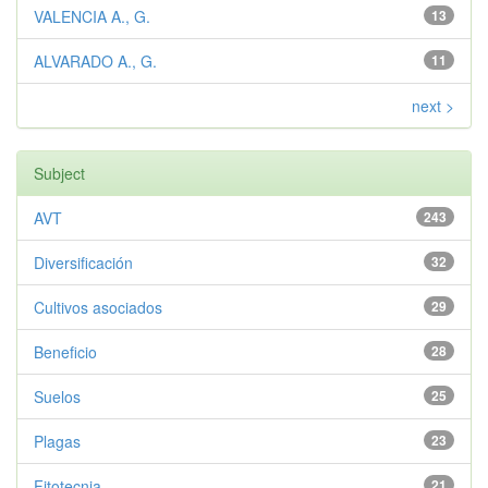
VALENCIA A., G.
13
ALVARADO A., G.
11
next >
Subject
AVT
243
Diversificación
32
Cultivos asociados
29
Beneficio
28
Suelos
25
Plagas
23
Fitotecnia
21