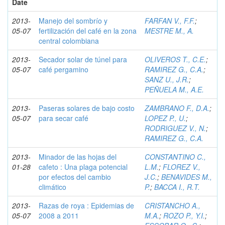
Date
2013-
Manejo del sombrío y
FARFAN V., F.F.
;
05-07
fertilización del café en la zona
MESTRE M., A.
central colombiana
2013-
Secador solar de túnel para
OLIVEROS T., C.E.
;
05-07
café pergamino
RAMIREZ G., C.A.
;
SANZ U., J.R.
;
PEÑUELA M., A.E.
2013-
Paseras solares de bajo costo
ZAMBRANO F., D.A.
;
05-07
para secar café
LOPEZ P., U.
;
RODRIGUEZ V., N.
;
RAMIREZ G., C.A.
2013-
Minador de las hojas del
CONSTANTINO C.,
01-28
cafeto : Una plaga potencial
L.M.
;
FLOREZ V.,
por efectos del cambio
J.C.
;
BENAVIDES M.,
climático
P.
;
BACCA I., R.T.
2013-
Razas de roya : Epidemias de
CRISTANCHO A.,
05-07
2008 a 2011
M.A.
;
ROZO P., Y.I.
;