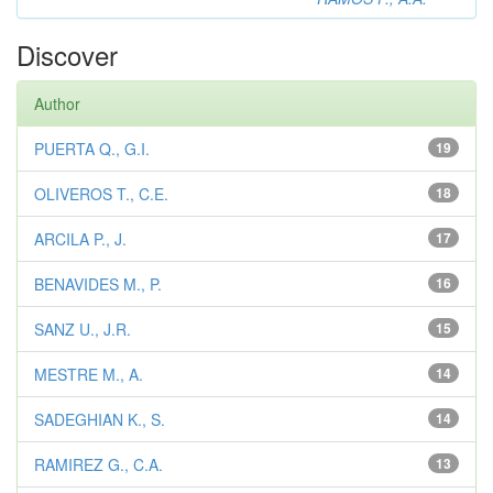
Discover
Author
PUERTA Q., G.I.
19
OLIVEROS T., C.E.
18
ARCILA P., J.
17
BENAVIDES M., P.
16
SANZ U., J.R.
15
MESTRE M., A.
14
SADEGHIAN K., S.
14
RAMIREZ G., C.A.
13