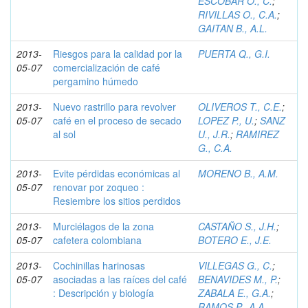
ESCOBAR O., C.
;
RIVILLAS O., C.A.
;
GAITAN B., A.L.
2013-
Riesgos para la calidad por la
PUERTA Q., G.I.
05-07
comercialización de café
pergamino húmedo
2013-
Nuevo rastrillo para revolver
OLIVEROS T., C.E.
;
05-07
café en el proceso de secado
LOPEZ P., U.
;
SANZ
al sol
U., J.R.
;
RAMIREZ
G., C.A.
2013-
Evite pérdidas económicas al
MORENO B., A.M.
05-07
renovar por zoqueo :
Resiembre los sitios perdidos
2013-
Murciélagos de la zona
CASTAÑO S., J.H.
;
05-07
cafetera colombiana
BOTERO E., J.E.
2013-
Cochinillas harinosas
VILLEGAS G., C.
;
05-07
asociadas a las raíces del café
BENAVIDES M., P.
;
: Descripción y biología
ZABALA E., G.A.
;
RAMOS P., A.A.