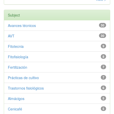
Subject
Avances técnicos
30
AVT
30
Fitotecnia
9
Fitofisiología
8
Fertilización
7
Prácticas de cultivo
7
Trastornos fisiológicos
6
Almácigos
5
Cenicafé
5