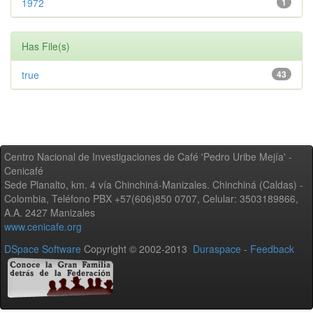
1972
1
Has File(s)
true
43
Centro Nacional de Investigaciones de Café 'Pedro Uribe Mejía' -
Cenicafé
Sede Planalto, km. 4 vía Chinchiná-Manizales. Chinchiná (Caldas) -
Colombia, Teléfono PBX +57(606)850 0707, Celular: 3503189866,
A.A. 2427 Manizales
www.cenicafe.org
DSpace Software
Copyright © 2002-2013
Duraspace
-
Feedback