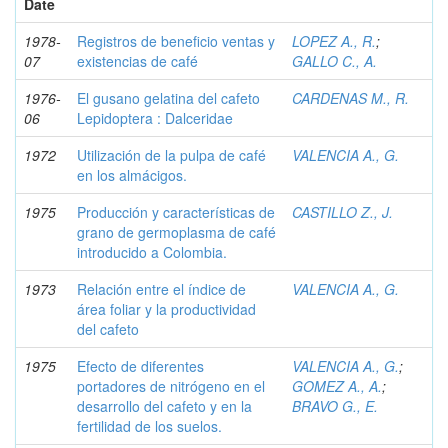
Date
1978-
Registros de beneficio ventas y
LOPEZ A., R.
;
07
existencias de café
GALLO C., A.
1976-
El gusano gelatina del cafeto
CARDENAS M., R.
06
Lepidoptera : Dalceridae
1972
Utilización de la pulpa de café
VALENCIA A., G.
en los almácigos.
1975
Producción y características de
CASTILLO Z., J.
grano de germoplasma de café
introducido a Colombia.
1973
Relación entre el índice de
VALENCIA A., G.
área foliar y la productividad
del cafeto
1975
Efecto de diferentes
VALENCIA A., G.
;
portadores de nitrógeno en el
GOMEZ A., A.
;
desarrollo del cafeto y en la
BRAVO G., E.
fertilidad de los suelos.