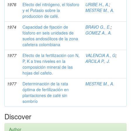
1976
Efecto del nitrógeno, el fósforo
URIBE H., A.
;
y el Potasio sobre la
MESTRE M., A.
produccion de café.
1974
Capacidad de fijación de
BRAVO G., E.
;
fósforo en seis unidades de
GOMEZ A., A.
suelos andosólicos de la zona
cafetera colombiana
1977
Efecto de la fertilización con N,
VALENCIA A., G
;
P, K a tres niveles en la
ARCILA P., J.
composición mineral de las
hojas del cafeto.
1977
Determinación de la rata
MESTRE M., A.
óptima de fertilización en
plantaciones de café sin
sombrío
Discover
Author