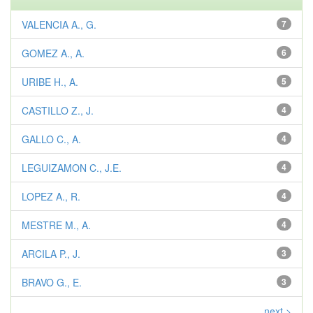
VALENCIA A., G.
7
GOMEZ A., A.
6
URIBE H., A.
5
CASTILLO Z., J.
4
GALLO C., A.
4
LEGUIZAMON C., J.E.
4
LOPEZ A., R.
4
MESTRE M., A.
4
ARCILA P., J.
3
BRAVO G., E.
3
next >