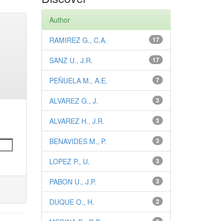
Author
RAMIREZ G., C.A.
17
SANZ U., J.R.
17
PEÑUELA M., A.E.
7
ALVAREZ G., J.
3
ALVAREZ H., J.R.
3
BENAVIDES M., P.
3
LOPEZ P., U.
3
PABON U., J.P.
3
DUQUE O., H.
2