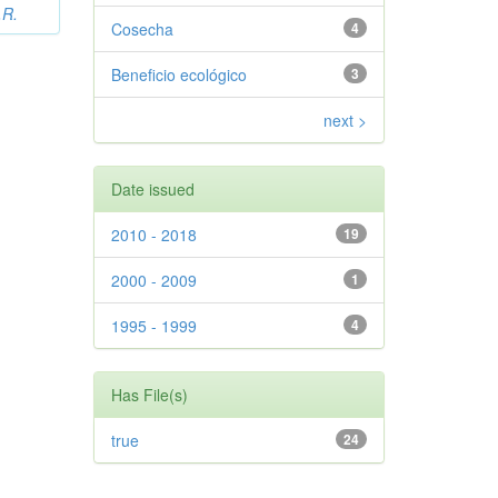
.R.
Cosecha
4
Beneficio ecológico
3
next >
Date issued
2010 - 2018
19
2000 - 2009
1
1995 - 1999
4
Has File(s)
true
24