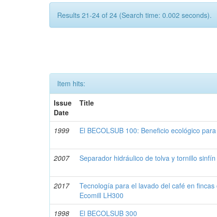
Results 21-24 of 24 (Search time: 0.002 seconds).
Item hits:
Issue
Title
Date
1999
El BECOLSUB 100: Beneficio ecológico para
2007
Separador hidráulico de tolva y tornillo sinfín
2017
Tecnología para el lavado del café en finca
Ecomill LH300
1998
El BECOLSUB 300