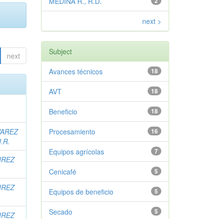
MEDINA R., R.D.
2
next >
Subject
next
Avances técnicos
18
AVT
18
Beneficio
18
VAREZ
Procesamiento
16
.R.
Equipos agrícolas
7
IREZ
Cenicafé
5
IREZ
Equipos de beneficio
5
Secado
5
IREZ