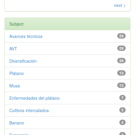
next >
Subject
Avances técnicos
29
AVT
29
Diversificación
28
Plátano
13
Musa
12
Enfermedades del plátano
7
Cultivos intercalados
5
Banano
4
4