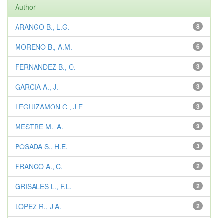
Author
ARANGO B., L.G.
8
MORENO B., A.M.
6
FERNANDEZ B., O.
3
GARCIA A., J.
3
LEGUIZAMON C., J.E.
3
MESTRE M., A.
3
POSADA S., H.E.
3
FRANCO A., C.
2
GRISALES L., F.L.
2
LOPEZ R., J.A.
2