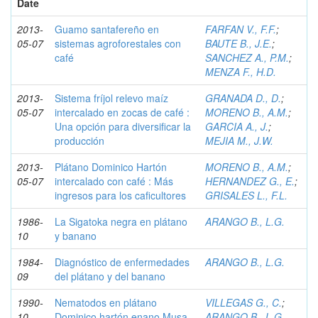
Date
2013-
Guamo santafereño en
FARFAN V., F.F.
;
05-07
sistemas agroforestales con
BAUTE B., J.E.
;
café
SANCHEZ A., P.M.
;
MENZA F., H.D.
2013-
Sistema fríjol relevo maíz
GRANADA D., D.
;
05-07
intercalado en zocas de café :
MORENO B., A.M.
;
Una opción para diversificar la
GARCIA A., J.
;
producción
MEJIA M., J.W.
2013-
Plátano Dominico Hartón
MORENO B., A.M.
;
05-07
intercalado con café : Más
HERNANDEZ G., E.
;
ingresos para los caficultores
GRISALES L., F.L.
1986-
La Sigatoka negra en plátano
ARANGO B., L.G.
10
y banano
1984-
Diagnóstico de enfermedades
ARANGO B., L.G.
09
del plátano y del banano
1990-
Nematodos en plátano
VILLEGAS G., C.
;
10
Dominico hartón enano Musa
ARANGO B., L.G.