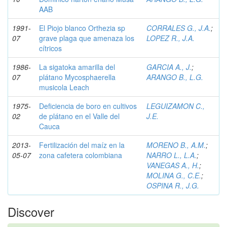
AAB
1991-
El Piojo blanco Orthezia sp
CORRALES G., J.A.
;
07
grave plaga que amenaza los
LOPEZ R., J.A.
cítricos
1986-
La sigatoka amarilla del
GARCIA A., J.
;
07
plátano Mycosphaerella
ARANGO B., L.G.
musicola Leach
1975-
Deficiencia de boro en cultivos
LEGUIZAMON C.,
02
de plátano en el Valle del
J.E.
Cauca
2013-
Fertilización del maíz en la
MORENO B., A.M.
;
05-07
zona cafetera colombiana
NARRO L., L.A.
;
VANEGAS A., H.
;
MOLINA G., C.E.
;
OSPINA R., J.G.
Discover