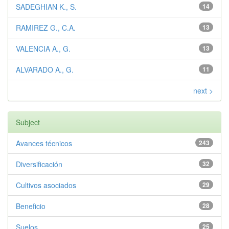
SADEGHIAN K., S.
14
RAMIREZ G., C.A.
13
VALENCIA A., G.
13
ALVARADO A., G.
11
next >
Subject
Avances técnicos
243
Diversificación
32
Cultivos asociados
29
Beneficio
28
Suelos
25