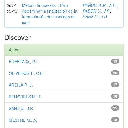
2014-
Método fermaestro : Para
PEÑUELA M., A.E.
;
09-15
determinar la finalización de la
PABON U., J.P.
;
fermentación del mucílago de
SANZ U., J.R.
café
Discover
Author
PUERTA Q., G.I.
19
OLIVEROS T., C.E.
18
ARCILA P., J.
17
BENAVIDES M., P.
16
SANZ U., J.R.
15
MESTRE M., A.
14