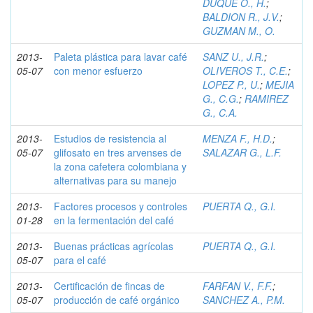
DUQUE O., H.
;
BALDION R., J.V.
;
GUZMAN M., O.
2013-
Paleta plástica para lavar café
SANZ U., J.R.
;
05-07
con menor esfuerzo
OLIVEROS T., C.E.
;
LOPEZ P., U.
;
MEJIA
G., C.G.
;
RAMIREZ
G., C.A.
2013-
Estudios de resistencia al
MENZA F., H.D.
;
05-07
glifosato en tres arvenses de
SALAZAR G., L.F.
la zona cafetera colombiana y
alternativas para su manejo
2013-
Factores procesos y controles
PUERTA Q., G.I.
01-28
en la fermentación del café
2013-
Buenas prácticas agrícolas
PUERTA Q., G.I.
05-07
para el café
2013-
Certificación de fincas de
FARFAN V., F.F.
;
05-07
producción de café orgánico
SANCHEZ A., P.M.