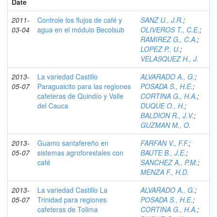
Date
2011-
Controle los flujos de café y
SANZ U., J.R.
;
03-04
agua en el módulo Becolsub
OLIVEROS T., C.E.
;
RAMIREZ G., C.A.
;
LOPEZ P., U.
;
VELASQUEZ H., J.
2013-
La variedad Castillo
ALVARADO A., G.
;
05-07
Paraguaicito para las regiones
POSADA S., H.E.
;
cafeteras de Quindío y Valle
CORTINA G., H.A.
;
del Cauca
DUQUE O., H.
;
BALDION R., J.V.
;
GUZMAN M., O.
2013-
Guamo santafereño en
FARFAN V., F.F.
;
05-07
sistemas agroforestales con
BAUTE B., J.E.
;
café
SANCHEZ A., P.M.
;
MENZA F., H.D.
2013-
La variedad Castillo La
ALVARADO A., G.
;
05-07
Trinidad para regiones
POSADA S., H.E.
;
cafeteras de Tolima
CORTINA G., H.A.
;