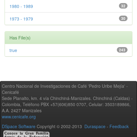
1980 - 1989
32
1973 - 1979
30
Has File(s)
true
243
Centro Nacional de Investigaciones de Café 'Pedro Uribe Mejía' -
Cenicafé
Sede Planalto, km. 4 vía Chinchiná-Manizales. Chinchiná (Caldas) -
Colombia, Teléfono PBX +57(606)850 0707, Celular: 3503189866,
A.A. 2427 Manizales
www.cenicafe.org
DSpace Software
Copyright © 2002-2013
Duraspace
-
Feedback