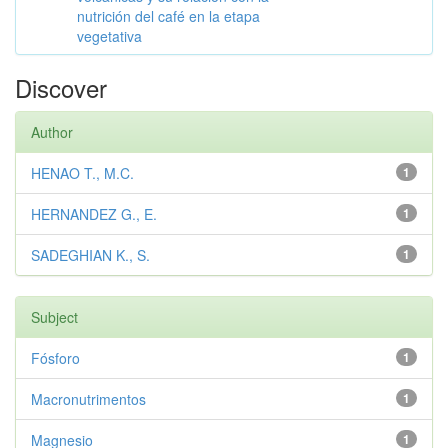
nutrición del café en la etapa
vegetativa
Discover
Author
HENAO T., M.C.
1
HERNANDEZ G., E.
1
SADEGHIAN K., S.
1
Subject
Fósforo
1
Macronutrimentos
1
Magnesio
1