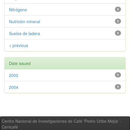
Nitrógeno
1
Nutrición mineral
1
Suelos de ladera
1
< previous
Date issued
2002
1
2004
1
Centro Nacional de Investigaciones de Café 'Pedro Uribe Mejía' -
Cenicafé