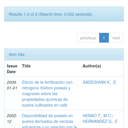
Results 1-2 of 2 (Search time: 0.002 seconds).
previous
1
next
Item hits:
Issue
Title
Author(s)
Date
2004-
Efecto de la fertilización con
SADEGHIAN K., S.
01-01
nitrógeno fósforo potasio y
magnesio sobre las
propiedades químicas de
suelos cultivados en café
2002-
Disponibilidad de potasio en
HENAO T., M.C.
;
12
suelos derivados de cenizas
HERNANDEZ G., E.
volcánicas y su relación con la