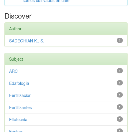
suelos cultivados en café
Discover
Author
SADEGHIAN K., S.
1
Subject
ARC
1
Edafología
1
Fertilización
1
Fertilizantes
1
Fitotecnia
1
Fósforo
1