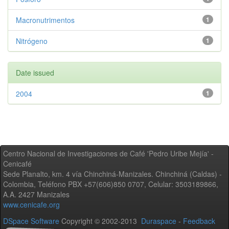
Macronutrimentos
1
Nitrógeno
1
Date issued
2004
1
Centro Nacional de Investigaciones de Café 'Pedro Uribe Mejía' -
Cenicafé
Sede Planalto, km. 4 vía Chinchiná-Manizales. Chinchiná (Caldas) -
Colombia, Teléfono PBX +57(606)850 0707, Celular: 3503189866,
A.A. 2427 Manizales
www.cenicafe.org
DSpace Software
Copyright © 2002-2013
Duraspace
-
Feedback