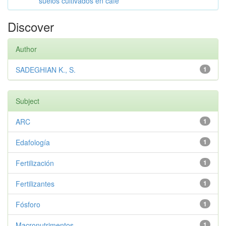
suelos cultivados en café
Discover
Author
SADEGHIAN K., S.
1
Subject
ARC
1
Edafología
1
Fertilización
1
Fertilizantes
1
Fósforo
1
Macronutrimentos
1