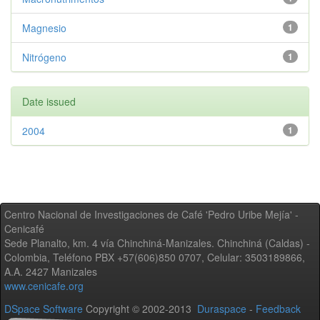
Magnesio
1
Nitrógeno
1
Date issued
2004
1
Centro Nacional de Investigaciones de Café 'Pedro Uribe Mejía' -
Cenicafé
Sede Planalto, km. 4 vía Chinchiná-Manizales. Chinchiná (Caldas) -
Colombia, Teléfono PBX +57(606)850 0707, Celular: 3503189866,
A.A. 2427 Manizales
www.cenicafe.org
DSpace Software
Copyright © 2002-2013
Duraspace
-
Feedback