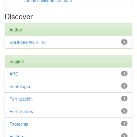
suelos cultivados en café
Discover
Author
SADEGHIAN K., S.
1
Subject
ARC
1
Edafología
1
Fertilización
1
Fertilizantes
1
Fitotecnia
1
Fósforo
1