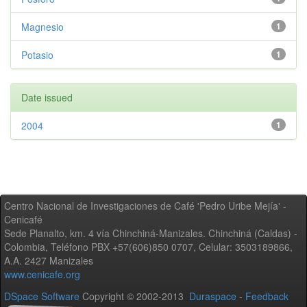
Magnesio
1
Potasio
1
Date issued
2004
1
Centro Nacional de Investigaciones de Café 'Pedro Uribe Mejía' -
Cenicafé
Sede Planalto, km. 4 vía Chinchiná-Manizales. Chinchiná (Caldas) -
Colombia, Teléfono PBX +57(606)850 0707, Celular: 3503189866,
A.A. 2427 Manizales
www.cenicafe.org
DSpace Software
Copyright © 2002-2013
Duraspace
-
Feedback