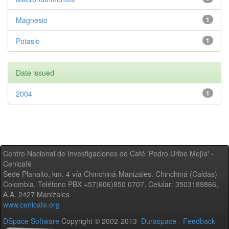
Magnesio
1
Potasio
1
Date issued
2004
1
Centro Nacional de Investigaciones de Café 'Pedro Uribe Mejía' -
Cenicafé
Sede Planalto, km. 4 vía Chinchiná-Manizales. Chinchiná (Caldas) -
Colombia, Teléfono PBX +57(606)850 0707, Celular: 3503189866,
A.A. 2427 Manizales
www.cenicafe.org
DSpace Software
Copyright © 2002-2013
Duraspace
-
Feedback