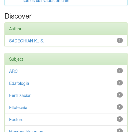
suelos cultivados en café
Discover
Author
SADEGHIAN K., S.
1
Subject
ARC
1
Edafología
1
Fertilización
1
Fitotecnia
1
Fósforo
1
Macronutrimentos
1