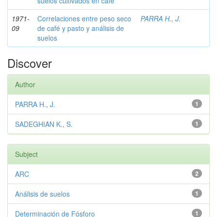
suelos cultivados en café
1971-
Correlaciones entre peso seco
PARRA H., J.
09
de café y pasto y análisis de
suelos
Discover
Author
PARRA H., J.
1
SADEGHIAN K., S.
1
Subject
ARC
2
Análisis de suelos
1
Determinación de Fósforo
1