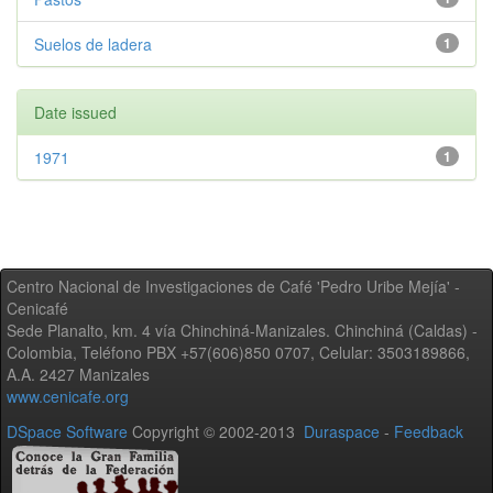
Suelos de ladera
1
Date issued
1971
1
Centro Nacional de Investigaciones de Café 'Pedro Uribe Mejía' -
Cenicafé
Sede Planalto, km. 4 vía Chinchiná-Manizales. Chinchiná (Caldas) -
Colombia, Teléfono PBX +57(606)850 0707, Celular: 3503189866,
A.A. 2427 Manizales
www.cenicafe.org
DSpace Software
Copyright © 2002-2013
Duraspace
-
Feedback