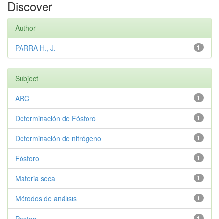
Discover
Author
PARRA H., J.
1
Subject
ARC
1
Determinación de Fósforo
1
Determinación de nitrógeno
1
Fósforo
1
Materia seca
1
Métodos de análisis
1
Pastos
1