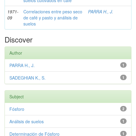
suelos cultivados en café
1971-
Correlaciones entre peso seco
PARRA H., J.
09
de café y pasto y análisis de
suelos
Discover
Author
PARRA H., J.
1
SADEGHIAN K., S.
1
Subject
Fósforo
2
Análisis de suelos
1
Determinación de Fósforo
1