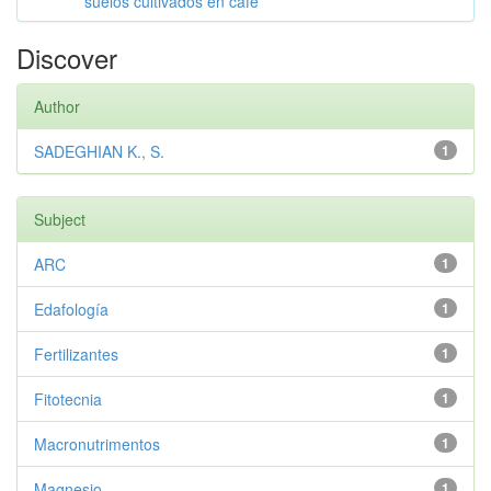
suelos cultivados en café
Discover
Author
SADEGHIAN K., S.
1
Subject
ARC
1
Edafología
1
Fertilizantes
1
Fitotecnia
1
Macronutrimentos
1
Magnesio
1