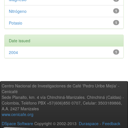
Nitrógeno
1
Potasio
1
Date issued
2004
1
Centro Nacional de Investigaciones de Café 'Pedro Uribe Mejía' -
Cenicafé
Sede Planalto, km. 4 vía Chinchiná-Manizales. Chinchiná (Caldas) -
Colombia, Teléfono PBX +57(606)850 0707, Celular: 3503189866,
A.A. 2427 Manizales
www.cenicafe.org
DSpace Software
Copyright © 2002-2013
Duraspace
-
Feedback