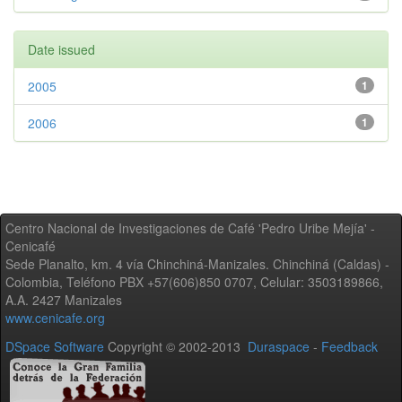
Date issued
2005
1
2006
1
Centro Nacional de Investigaciones de Café 'Pedro Uribe Mejía' -
Cenicafé
Sede Planalto, km. 4 vía Chinchiná-Manizales. Chinchiná (Caldas) -
Colombia, Teléfono PBX +57(606)850 0707, Celular: 3503189866,
A.A. 2427 Manizales
www.cenicafe.org
DSpace Software
Copyright © 2002-2013
Duraspace
-
Feedback