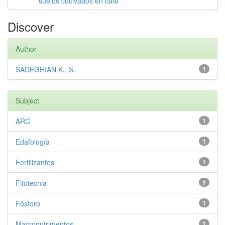
suelos cultivados en café
Discover
Author
SADEGHIAN K., S.
1
Subject
ARC
1
Edafología
1
Fertilizantes
1
Fitotecnia
1
Fósforo
1
Macronutrimentos
1