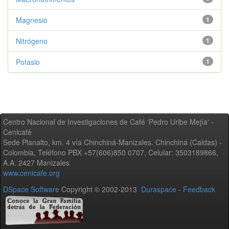
Magnesio
1
Nitrógeno
1
Potasio
1
Centro Nacional de Investigaciones de Café 'Pedro Uribe Mejía' -
Cenicafé
Sede Planalto, km. 4 vía Chinchiná-Manizales. Chinchiná (Caldas) -
Colombia, Teléfono PBX +57(606)850 0707, Celular: 3503189866,
A.A. 2427 Manizales
www.cenicafe.org
DSpace Software
Copyright © 2002-2013
Duraspace
-
Feedback