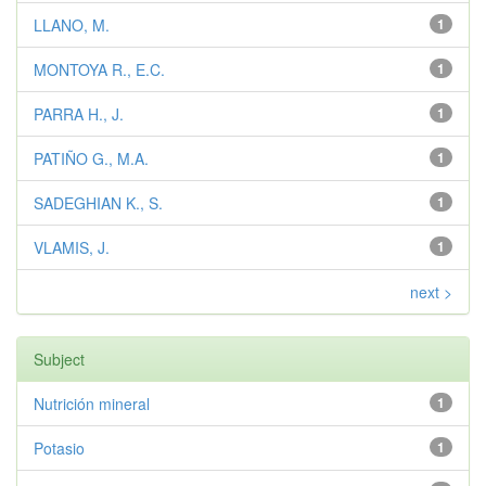
LLANO, M.
1
MONTOYA R., E.C.
1
PARRA H., J.
1
PATIÑO G., M.A.
1
SADEGHIAN K., S.
1
VLAMIS, J.
1
next >
Subject
Nutrición mineral
1
Potasio
1