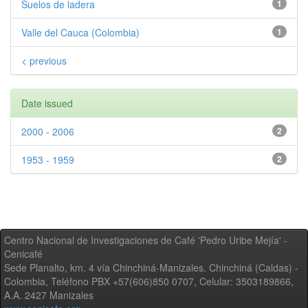
Suelos de ladera
1
Valle del Cauca (Colombia)
1
< previous
Date issued
2000 - 2006
2
1953 - 1959
2
Centro Nacional de Investigaciones de Café 'Pedro Uribe Mejía' -
Cenicafé
Sede Planalto, km. 4 vía Chinchiná-Manizales. Chinchiná (Caldas) -
Colombia, Teléfono PBX +57(606)850 0707, Celular: 3503189866,
A.A. 2427 Manizales