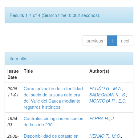
Results 1-4 of 4 (Search time: 0.002 seconds).
previous
1
next
Item hits:
Issue
Title
Author(s)
Date
2006-
Caracterización de la fertilidad
PATIÑO G., M.A.
;
11-01
del suelo de la zona cafetera
SADEGHIAN K., S.
;
del Valle del Cauca mediante
MONTOYA R., E.C.
registros históricos
1954-
Controles biológicos en suelos
PARRA H., J.
03
de la serie 230
2002-
Disponibilidad de potasio en
HENAO T., M.C.
;