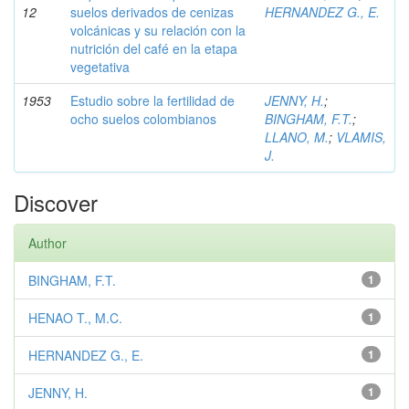
12
suelos derivados de cenizas
HERNANDEZ G., E.
volcánicas y su relación con la
nutrición del café en la etapa
vegetativa
1953
Estudio sobre la fertilidad de
JENNY, H.
;
ocho suelos colombianos
BINGHAM, F.T.
;
LLANO, M.
;
VLAMIS,
J.
Discover
Author
BINGHAM, F.T.
1
HENAO T., M.C.
1
HERNANDEZ G., E.
1
JENNY, H.
1