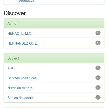
vegetativa
Discover
Author
HENAO T., M.C.
1
HERNANDEZ G., E.
1
Subject
ARC
1
Cenizas volcánicas
1
Nutrición mineral
1
Suelos de ladera
1