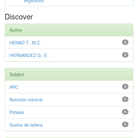
vegetativa
Discover
Author
HENAO T., M.C.
1
HERNANDEZ G., E.
1
Subject
ARC
1
Nutrición mineral
1
Potasio
1
Suelos de ladera
1