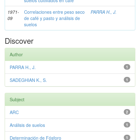
suelos cultivados en café
1971-
Correlaciones entre peso seco
PARRA H., J.
09
de café y pasto y análisis de
suelos
Discover
Author
PARRA H., J.
1
SADEGHIAN K., S.
1
Subject
ARC
2
Análisis de suelos
1
Determinación de Fósforo
1