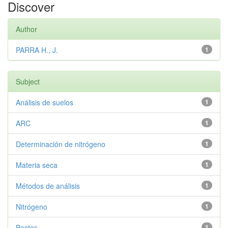
Discover
Author
PARRA H., J.
1
Subject
Análisis de suelos
1
ARC
1
Determinación de nitrógeno
1
Materia seca
1
Métodos de análisis
1
Nitrógeno
1
Pastos
1