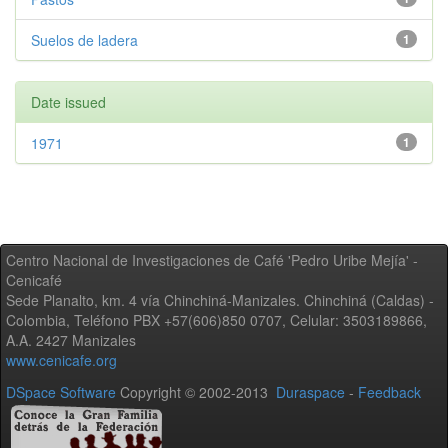
Suelos de ladera
1
Date issued
1971
1
Centro Nacional de Investigaciones de Café 'Pedro Uribe Mejía' -
Cenicafé
Sede Planalto, km. 4 vía Chinchiná-Manizales. Chinchiná (Caldas) -
Colombia, Teléfono PBX +57(606)850 0707, Celular: 3503189866,
A.A. 2427 Manizales
www.cenicafe.org
DSpace Software
Copyright © 2002-2013
Duraspace
-
Feedback