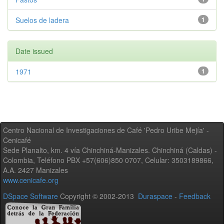
Suelos de ladera
1
Date issued
1971
1
Centro Nacional de Investigaciones de Café 'Pedro Uribe Mejía' -
Cenicafé
Sede Planalto, km. 4 vía Chinchiná-Manizales. Chinchiná (Caldas) -
Colombia, Teléfono PBX +57(606)850 0707, Celular: 3503189866,
A.A. 2427 Manizales
www.cenicafe.org
DSpace Software
Copyright © 2002-2013
Duraspace
-
Feedback