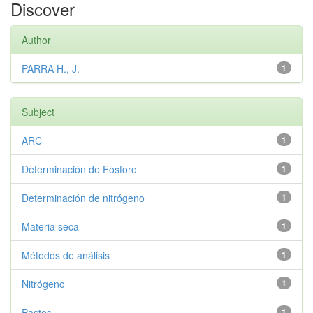
Discover
Author
PARRA H., J.
1
Subject
ARC
1
Determinación de Fósforo
1
Determinación de nitrógeno
1
Materia seca
1
Métodos de análisis
1
Nitrógeno
1
Pastos
1