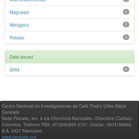
Magnesio
1
Nitrógeno
1
Potasio
1
Date issued
2004
1
Centro Nacional de Investigaciones de Café 'Pedro Uribe Mejía' -
Cenicafé
Sede Planalto, km. 4 vía Chinchiná-Manizales. Chinchiná (Caldas) -
Colombia, Teléfono PBX +57(606)850 0707, Celular: 3503189866,
A.A. 2427 Manizales
www.cenicafe.org