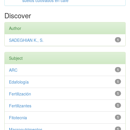
suelos cultivados en café
Discover
Author
SADEGHIAN K., S.
1
Subject
ARC
1
Edafología
1
Fertilización
1
Fertilizantes
1
Fitotecnia
1
Macronutrimentos
1