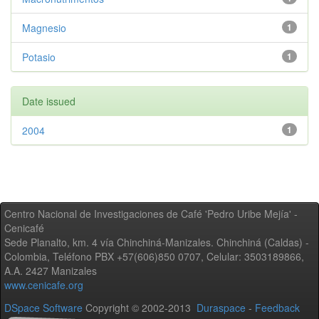
Magnesio
1
Potasio
1
Date issued
2004
1
Centro Nacional de Investigaciones de Café 'Pedro Uribe Mejía' -
Cenicafé
Sede Planalto, km. 4 vía Chinchiná-Manizales. Chinchiná (Caldas) -
Colombia, Teléfono PBX +57(606)850 0707, Celular: 3503189866,
A.A. 2427 Manizales
www.cenicafe.org
DSpace Software
Copyright © 2002-2013
Duraspace
-
Feedback