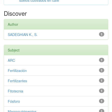
suelos cultivados en café
Discover
Author
SADEGHIAN K., S.
1
Subject
ARC
1
Fertilización
1
Fertilizantes
1
Fitotecnia
1
Fósforo
1
Macronutrimentos
1