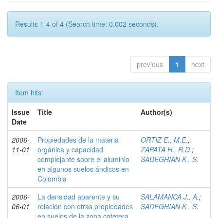
Results 1-4 of 4 (Search time: 0.002 seconds).
previous
1
next
Item hits:
Issue
Title
Author(s)
Date
2006-
Propiedades de la materia
ORTIZ E., M.E.
;
11-01
orgánica y capacidad
ZAPATA H., R.D.
;
complejante sobre el aluminio
SADEGHIAN K., S.
en algunos suelos ándicos en
Colombia
2006-
La densidad aparente y su
SALAMANCA J., A.
;
06-01
relación con otras propiedades
SADEGHIAN K., S.
en suelos de la zona cafetera