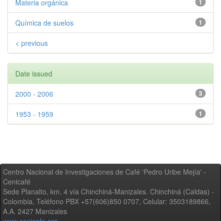
Materia orgánica
1
Química de suelos
1
< previous
Date issued
2000 - 2006
3
1953 - 1959
1
Centro Nacional de Investigaciones de Café 'Pedro Uribe Mejía' -
Cenicafé
Sede Planalto, km. 4 vía Chinchiná-Manizales. Chinchiná (Caldas) -
Colombia, Teléfono PBX +57(606)850 0707, Celular: 3503189866,
A.A. 2427 Manizales