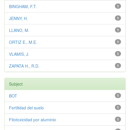
BINGHAM, F.T.
1
JENNY, H.
1
LLANO, M.
1
ORTIZ E., M.E.
1
VLAMIS, J.
1
ZAPATA H., R.D.
1
Subject
BOT
1
Fertilidad del suelo
1
Fitotoxicidad por aluminio
1