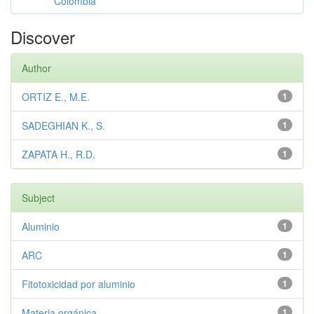
Colombia
Discover
Author
ORTIZ E., M.E.
1
SADEGHIAN K., S.
1
ZAPATA H., R.D.
1
Subject
Aluminio
1
ARC
1
Fitotoxicidad por aluminio
1
Materia orgánica
1