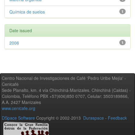
Química de suelos
1
Date issued
2006
1
Centro Nacional de Investigaciones de Café 'Pedro Uribe Mejía' -
Cenicafé
Sede Planalto, km. 4 vía Chinchiná-Manizales. Chinchiná (Caldas) -
Colombia, Teléfono PBX +57(606)850 0707, Celular: 3503189866,
A.A. 2427 Manizales
www.cenicafe.org
DSpace Software
Copyright © 2002-2013
Duraspace
-
Feedback