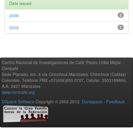
Date issued
2006
2
2005
1
Centro Nacional de Investigaciones de Café 'Pedro Uribe Mejía' -
Cenicafé
Sede Planalto, km. 4 vía Chinchiná-Manizales. Chinchiná (Caldas) -
Colombia, Teléfono PBX +57(606)850 0707, Celular: 3503189866,
A.A. 2427 Manizales
www.cenicafe.org
DSpace Software
Copyright © 2002-2013
Duraspace
-
Feedback