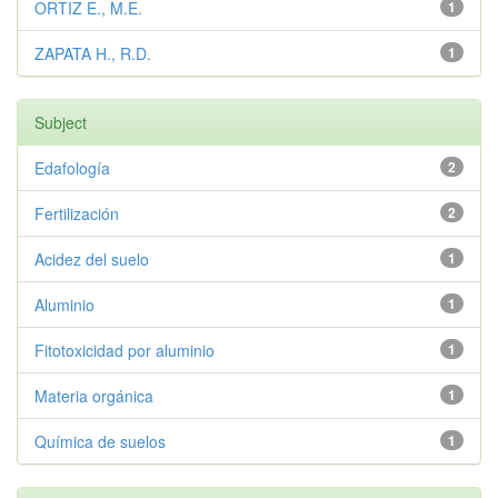
ORTIZ E., M.E.
1
ZAPATA H., R.D.
1
Subject
Edafología
2
Fertilización
2
Acidez del suelo
1
Aluminio
1
Fitotoxicidad por aluminio
1
Materia orgánica
1
Química de suelos
1