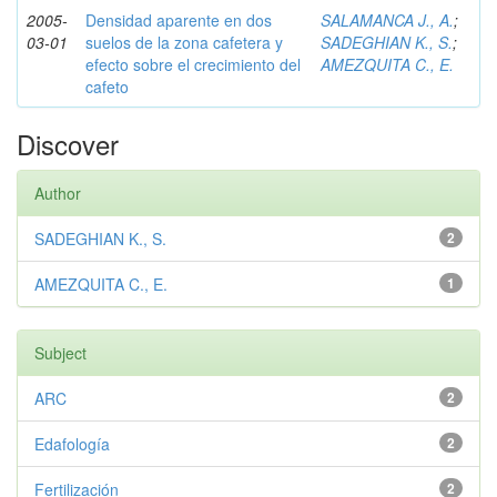
2005-
Densidad aparente en dos
SALAMANCA J., A.
;
03-01
suelos de la zona cafetera y
SADEGHIAN K., S.
;
efecto sobre el crecimiento del
AMEZQUITA C., E.
cafeto
Discover
Author
SADEGHIAN K., S.
2
AMEZQUITA C., E.
1
Subject
ARC
2
Edafología
2
Fertilización
2