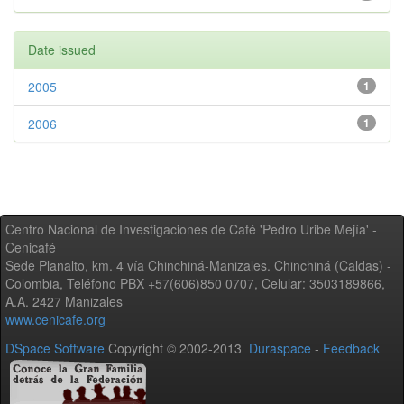
Date issued
2005
1
2006
1
Centro Nacional de Investigaciones de Café 'Pedro Uribe Mejía' -
Cenicafé
Sede Planalto, km. 4 vía Chinchiná-Manizales. Chinchiná (Caldas) -
Colombia, Teléfono PBX +57(606)850 0707, Celular: 3503189866,
A.A. 2427 Manizales
www.cenicafe.org
DSpace Software
Copyright © 2002-2013
Duraspace
-
Feedback