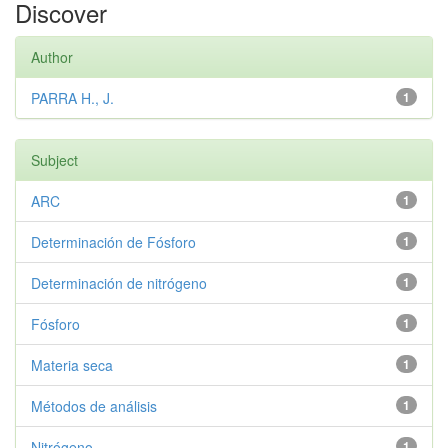
Discover
Author
PARRA H., J.
1
Subject
ARC
1
Determinación de Fósforo
1
Determinación de nitrógeno
1
Fósforo
1
Materia seca
1
Métodos de análisis
1
Nitrógeno
1