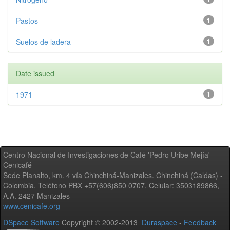
Pastos
1
Suelos de ladera
1
Date issued
1971
1
Centro Nacional de Investigaciones de Café 'Pedro Uribe Mejía' -
Cenicafé
Sede Planalto, km. 4 vía Chinchiná-Manizales. Chinchiná (Caldas) -
Colombia, Teléfono PBX +57(606)850 0707, Celular: 3503189866,
A.A. 2427 Manizales
www.cenicafe.org
DSpace Software
Copyright © 2002-2013
Duraspace
-
Feedback