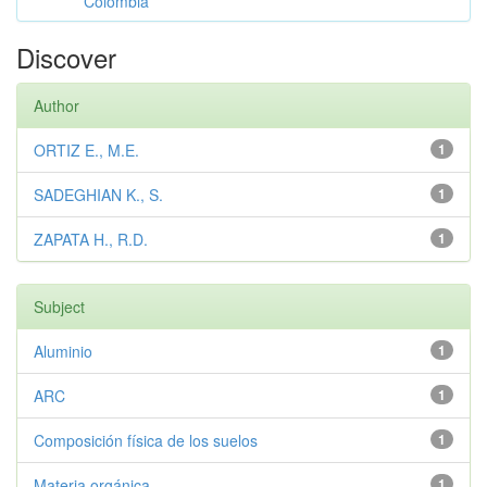
Colombia
Discover
Author
ORTIZ E., M.E.
1
SADEGHIAN K., S.
1
ZAPATA H., R.D.
1
Subject
Aluminio
1
ARC
1
Composición física de los suelos
1
Materia orgánica
1