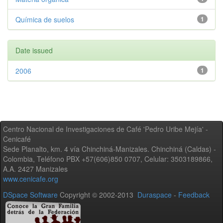
Química de suelos
1
Date issued
2006
1
Centro Nacional de Investigaciones de Café 'Pedro Uribe Mejía' -
Cenicafé
Sede Planalto, km. 4 vía Chinchiná-Manizales. Chinchiná (Caldas) -
Colombia, Teléfono PBX +57(606)850 0707, Celular: 3503189866,
A.A. 2427 Manizales
www.cenicafe.org
DSpace Software
Copyright © 2002-2013
Duraspace
-
Feedback