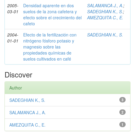
2005-
Densidad aparente en dos
SALAMANCA J., A.
;
03-01
suelos de la zona cafetera y
SADEGHIAN K., S.
;
efecto sobre el crecimiento del
AMEZQUITA C., E.
cafeto
2004-
Efecto de la fertilización con
SADEGHIAN K., S.
01-01
nitrógeno fósforo potasio y
magnesio sobre las
propiedades químicas de
suelos cultivados en café
Discover
Author
SADEGHIAN K., S.
3
SALAMANCA J., A.
2
AMEZQUITA C., E.
1