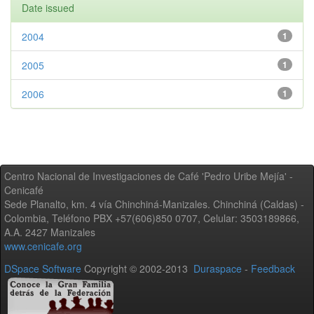
Date issued
2004
1
2005
1
2006
1
Centro Nacional de Investigaciones de Café 'Pedro Uribe Mejía' -
Cenicafé
Sede Planalto, km. 4 vía Chinchiná-Manizales. Chinchiná (Caldas) -
Colombia, Teléfono PBX +57(606)850 0707, Celular: 3503189866,
A.A. 2427 Manizales
www.cenicafe.org
DSpace Software
Copyright © 2002-2013
Duraspace
-
Feedback