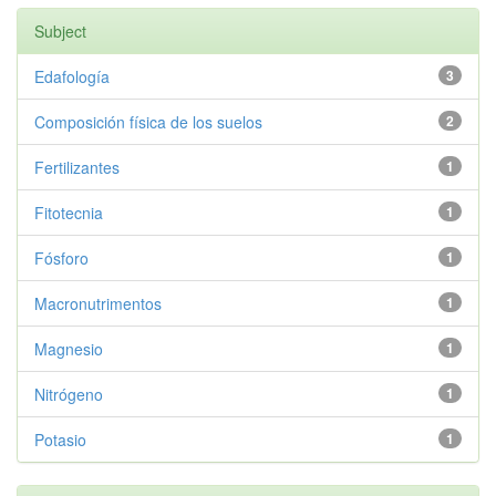
Subject
Edafología
3
Composición física de los suelos
2
Fertilizantes
1
Fitotecnia
1
Fósforo
1
Macronutrimentos
1
Magnesio
1
Nitrógeno
1
Potasio
1