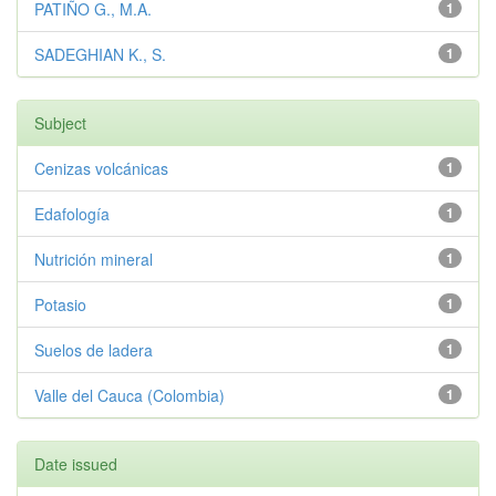
PATIÑO G., M.A.
1
SADEGHIAN K., S.
1
Subject
Cenizas volcánicas
1
Edafología
1
Nutrición mineral
1
Potasio
1
Suelos de ladera
1
Valle del Cauca (Colombia)
1
Date issued