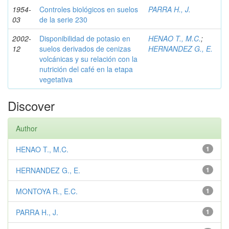
1954-
Controles biológicos en suelos
PARRA H., J.
03
de la serie 230
2002-
Disponibilidad de potasio en
HENAO T., M.C.
;
12
suelos derivados de cenizas
HERNANDEZ G., E.
volcánicas y su relación con la
nutrición del café en la etapa
vegetativa
Discover
Author
HENAO T., M.C.
1
HERNANDEZ G., E.
1
MONTOYA R., E.C.
1
PARRA H., J.
1