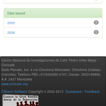
Date issued
2005
1
2006
1
Centro Nacional de Investigaciones de Café 'Pedro Uribe Mejía' -
Cenicafé
Sede Planalto, km. 4 vía Chinchiná-Manizales. Chinchiná (Caldas) -
Colombia, Teléfono PBX +57(606)850 0707, Celular: 3503189866,
A.A. 2427 Manizales
www.cenicafe.org
DSpace Software
Copyright © 2002-2013
Duraspace
-
Feedback