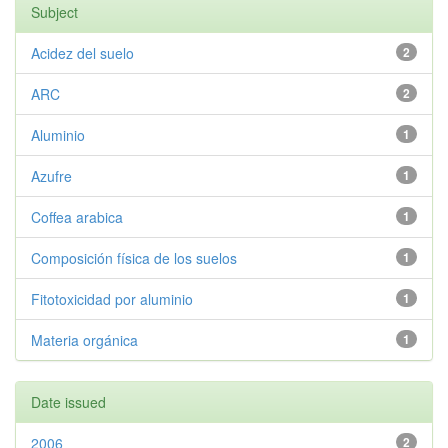
Subject
Acidez del suelo
2
ARC
2
Aluminio
1
Azufre
1
Coffea arabica
1
Composición física de los suelos
1
Fitotoxicidad por aluminio
1
Materia orgánica
1
Date issued
2006
2