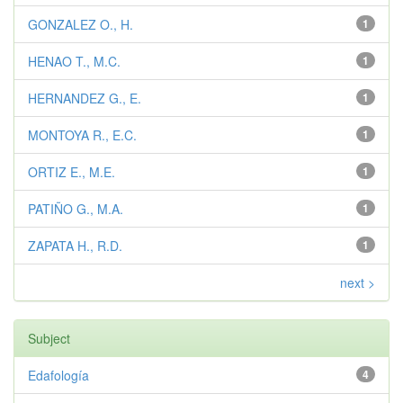
GONZALEZ O., H.
1
HENAO T., M.C.
1
HERNANDEZ G., E.
1
MONTOYA R., E.C.
1
ORTIZ E., M.E.
1
PATIÑO G., M.A.
1
ZAPATA H., R.D.
1
next >
Subject
Edafología
4