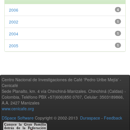
2006
4
2002
1
2004
1
2005
1
Centro Nacional de Investigaciones de Café 'Pedro Uribe Mejía' -
Cenicafé
Sede Planalto, km. 4 vía Chinchiná-Manizales. Chinchiná (Caldas) -
Colombia, Teléfono PBX +57(606)850 0707, Celular: 3503189866,
A.A. 2427 Manizales
www.cenicafe.org
DSpace Software
Copyright © 2002-2013
Duraspace
-
Feedback