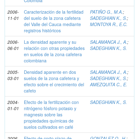
Colombia
2006-
Caracterización de la fertilidad
PATIÑO G., M.A.
;
11-01
del suelo de la zona cafetera
SADEGHIAN K., S.
;
del Valle del Cauca mediante
MONTOYA R., E.C.
registros históricos
2006-
La densidad aparente y su
SALAMANCA J., A.
;
06-01
relación con otras propiedades
SADEGHIAN K., S.
en suelos de la zona cafetera
colombiana
2005-
Densidad aparente en dos
SALAMANCA J., A.
;
03-01
suelos de la zona cafetera y
SADEGHIAN K., S.
;
efecto sobre el crecimiento del
AMEZQUITA C., E.
cafeto
2004-
Efecto de la fertilización con
SADEGHIAN K., S.
01-01
nitrógeno fósforo potasio y
magnesio sobre las
propiedades químicas de
suelos cultivados en café
2006-
Efecto de corto plazo de
GONZALEZ O., H.
;