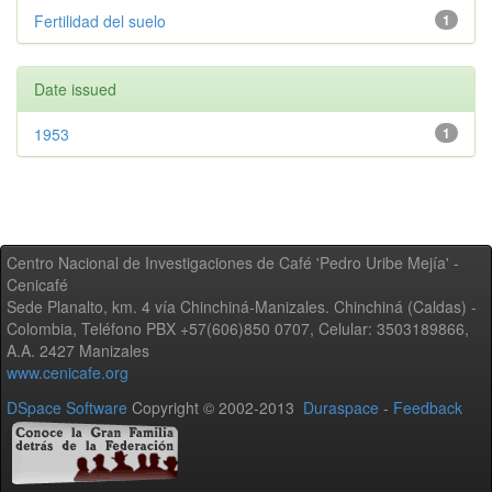
Fertilidad del suelo
1
Date issued
1953
1
Centro Nacional de Investigaciones de Café 'Pedro Uribe Mejía' -
Cenicafé
Sede Planalto, km. 4 vía Chinchiná-Manizales. Chinchiná (Caldas) -
Colombia, Teléfono PBX +57(606)850 0707, Celular: 3503189866,
A.A. 2427 Manizales
www.cenicafe.org
DSpace Software
Copyright © 2002-2013
Duraspace
-
Feedback