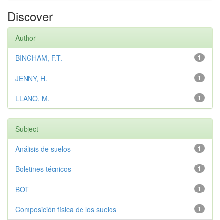
Discover
Author
BINGHAM, F.T.
1
JENNY, H.
1
LLANO, M.
1
Subject
Análisis de suelos
1
Boletines técnicos
1
BOT
1
Composición física de los suelos
1