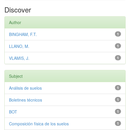
Discover
Author
BINGHAM, F.T.
1
LLANO, M.
1
VLAMIS, J.
1
Subject
Análisis de suelos
1
Boletines técnicos
1
BOT
1
Composición física de los suelos
1