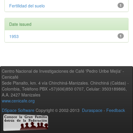
Fertilidad del suelo
1
Date issued
1953
1
Centro Nacional de Investigaciones de Café 'Pedro Uribe Mejía' -
Cenicafé
Sede Planalto, km. 4 vía Chinchiná-Manizales. Chinchiná (Caldas) -
Colombia, Teléfono PBX +57(606)850 0707, Celular: 3503189866,
A.A. 2427 Manizales
www.cenicafe.org
DSpace Software
Copyright © 2002-2013
Duraspace
-
Feedback